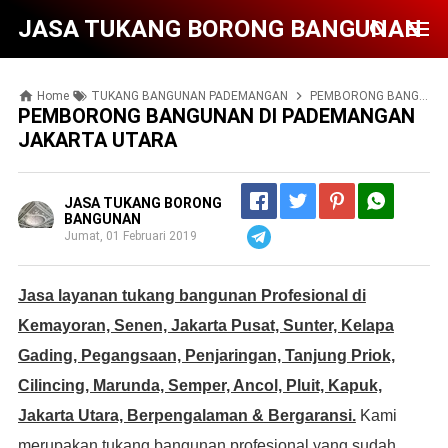
JASA TUKANG BORONG BANGUNAN
Home
TUKANG BANGUNAN PADEMANGAN
PEMBORONG BANGUNAN DI PADEMANGAN JAKARTA UTARA
PEMBORONG BANGUNAN DI PADEMANGAN
JAKARTA UTARA
JASA TUKANG BORONG
BANGUNAN
Jumat, 01 Februari 2019
Telegram
Jasa layanan tukang bangunan Profesional di
Kemayoran, Senen, Jakarta Pusat, Sunter, Kelapa
Gading, Pegangsaan, Penjaringan, Tanjung Priok,
Cilincing, Marunda, Semper, Ancol, Pluit, Kapuk,
Jakarta Utara, Berpengalaman & Bergaransi.
Kami
merupakan tukang bangunan profesional yang sudah